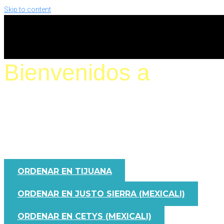
Skip to content
Bienvenidos a
PEZ GALLO
Sushi & Cevichería
ORDENAR EN TIJUANA
ORDENAR EN JUSTO SIERRA (MEXICALI)
ORDENAR EN CETYS (MEXICALI)