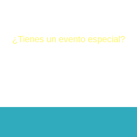
¿Tienes un evento especial?
¡Reserva la sala VIP!
os y bebidas para tu evento privado. Se requiere reservación y 